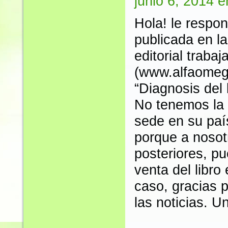
junio 6, 2014 
Hola! le respo
publicada en l
editorial traba
(www.alfaomega
“Diagnosis del 
No tenemos la i
sede en su país
porque a nosotr
posteriores, pu
venta del libro
caso, gracias 
las noticias. U