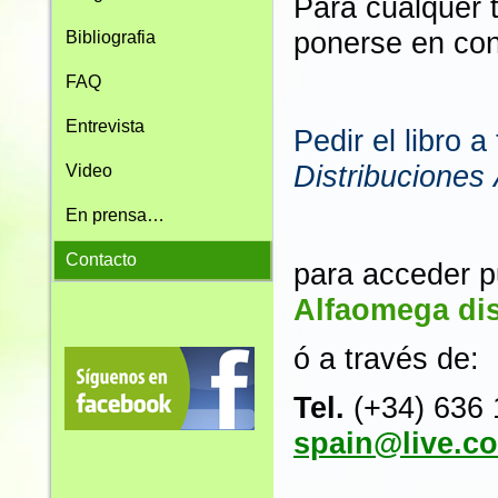
Para cualquer 
ponerse en cont
Bibliografia
FAQ
Entrevista
Pedir el libro 
Distribuciones
Video
En prensa…
Contacto
para acceder p
Alfaomega dis
ó a través de:
Tel.
(+34) 636
spain@live.c