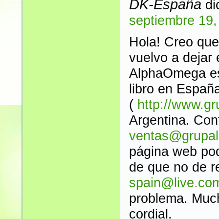
DK-España
di
septiembre 19,
Hola! Creo que
vuelvo a dejar 
AlphaOmega es 
libro en Españ
(
http://www.gr
Argentina. Con
ventas@grupald
página web podr
de que no de re
spain@live.co
problema. Much
cordial.